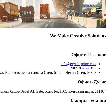
We Make Creative Solutions
Офис в Тегеране
info@erytshipping.com
+982188765819
 ул. Валияср, перед парком Саеи, башня Негин Саеи, №808
Офис в Дубае
сная башня Jebel Ali Gate, офис №211C, почтовый ящик 211367
Быстрые ссылки